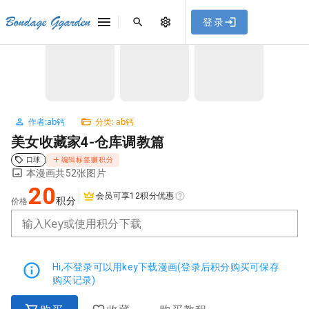
[点击联系客服]
网站永久防走失地址
「sykb.cc」
，使用遇到
网站教程
Bondage Ggarden
登录
首页
/
ab钙
/
美女收藏家4-仓库调教篇
问题请联系客服。
NaN / 3
作者:ab钙
分类: ab钙
美女收藏家4-仓库调教篇
口球
编辑标签赚积分
本漫画共52张图片
20
会员可享12积分优惠
积分
价格
输入Key或使用积分下载
Hi,不登录可以用key下载漫画(登录后积分购买可保存
购买记录)