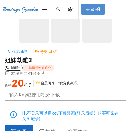
[点击联系客服]
网站永久防走失地址
「sykb.cc」
，使用遇到
网站教程
Bondage Ggarden
登录
首页
/
ab钙
/
姐妹劫难3
问题请联系客服。
NaN / 3
作者:ab钙
分类: ab钙
姐妹劫难3
制服鞋
编辑标签赚积分
本漫画共41张图片
20
会员可享12积分优惠
积分
价格
输入Key或使用积分下载
Hi,不登录可以用key下载漫画(登录后积分购买可保存
购买记录)