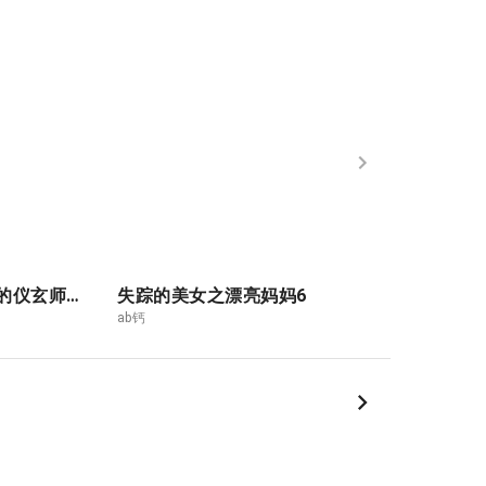
被哥布林俘获的仪玄师傅2
失踪的美女之漂亮妈妈6
ab钙
ab钙