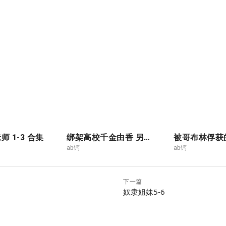
 1-3 合集
绑架高校千金由香 另序 1
ab钙
ab钙
下一篇
奴隶姐妹5-6