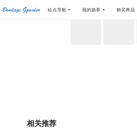
Bondage Ggarden
[点击联系客服]
网站永久防走失地址
「sykb.cc」
，使用遇到问题请联系客服
站点导航
我的勋章
购买商品
首页
/
ab钙
/
《奴隶新娘工厂》捆绑灌肠洗脑
相关推荐