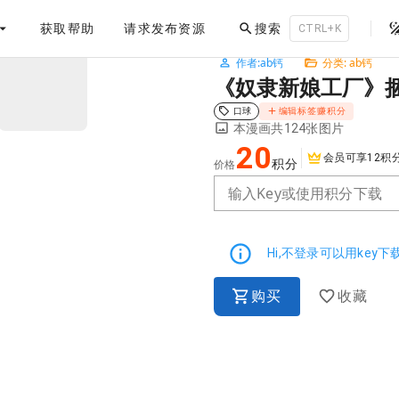
。
获取帮助
请求发布资源
搜索
你喜欢的都有
CTRL+K
作者:ab钙
分类: ab钙
NaN / 3
《奴隶新娘工厂》
口球
编辑标签赚积分
本漫画共124张图片
20
会员可享12积
积分
价格
输入Key或使用积分下载
Hi,不登录可以用key
购买
收藏