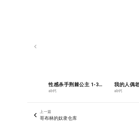
性感杀手荆棘公主 1-3合集
我的人偶老师
ab钙
ab钙
上一篇
哥布林的奴隶仓库