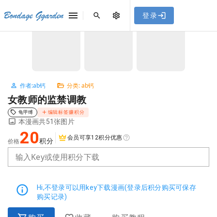
[点击联系客服]
网站永久防走失地址
「sykb.cc」
，使用遇到
网站教程
Bondage Ggarden
登录
首页
/
ab钙
/
女教师的监禁调教
问题请联系客服。
NaN / 3
作者:ab钙
分类: ab钙
女教师的监禁调教
龟甲缚
编辑标签赚积分
本漫画共51张图片
20
会员可享12积分优惠
积分
价格
输入Key或使用积分下载
Hi,不登录可以用key下载漫画(登录后积分购买可保存
购买记录)