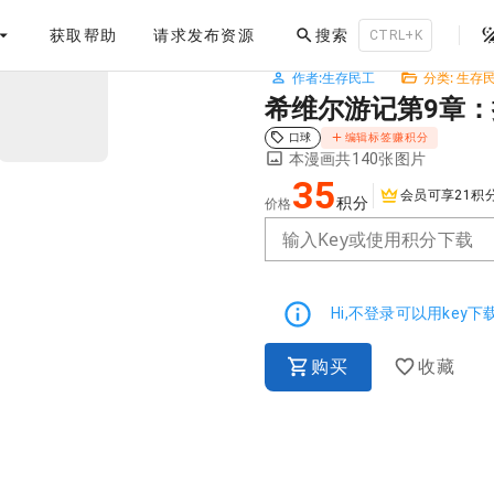
。
获取帮助
请求发布资源
搜索
四
CTRL+K
作者:生存民工
分类: 生存
NaN / 3
希维尔游记第9章：
口球
编辑标签赚积分
本漫画共140张图片
35
会员可享21积
积分
价格
输入Key或使用积分下载
Hi,不登录可以用key
购买
收藏