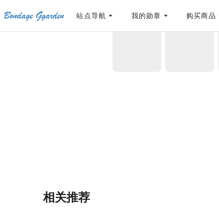
Bondage Ggarden
[点击联系客服]
网站永久防走失地址
「sykb.cc」
，使用遇到问题请联系客服
站点导航
我的勋章
购买商品
首页
/
生存民工
/
希维尔游记第9章：探寻-其
相关推荐