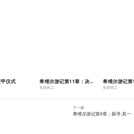
授甲仪式
希维尔游记第11章：决战-其三（大结局）
生存民工
生存民工
下一篇
希维尔游记第9章：探寻-其一