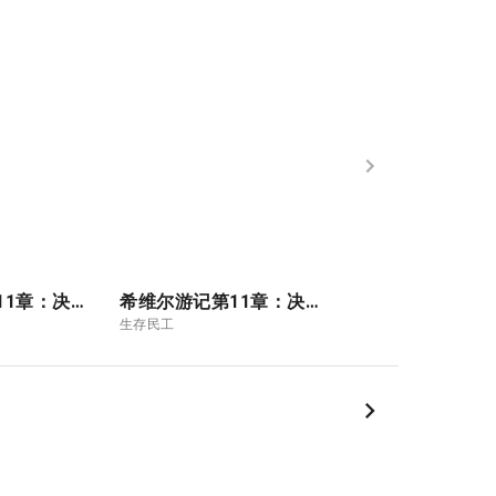
希维尔游记第11章：决战-其三（大结局）2
希维尔游记第11章：决战-其二
生存民工
生存民工