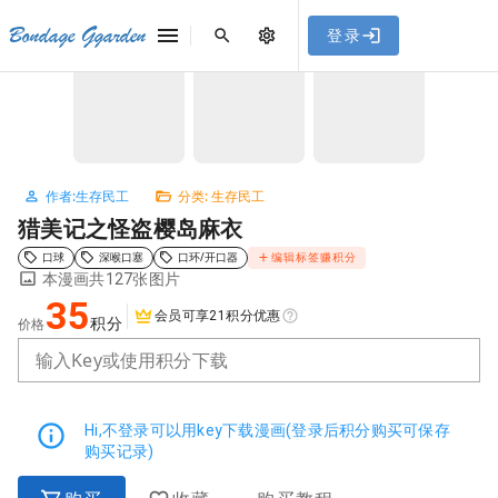
[点击联系客服]
网站永久防走失地址
「sykb.cc」
，使用遇到
网站教程
Bondage Ggarden
登录
首页
/
生存民工
/
猎美记之怪盗樱岛麻衣
问题请联系客服。
NaN / 3
作者:生存民工
分类: 生存民工
猎美记之怪盗樱岛麻衣
口球
深喉口塞
口环/开口器
编辑标签赚积分
本漫画共127张图片
35
会员可享21积分优惠
积分
价格
输入Key或使用积分下载
Hi,不登录可以用key下载漫画(登录后积分购买可保存
购买记录)