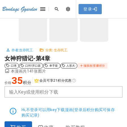
[点击联系客服]
网站永久防走失地址
「sykb.cc」
，使用遇到
网站教程
Bondage Ggarden
登录
首页
/
生存民工
/
女神狩猎记-第4章
问题请联系客服。
NaN / 3
作者:生存民工
分类: 生存民工
女神狩猎记-第4章
口球
口环/开口器
单手套
人形犬
编辑标签赚积分
本漫画共141张图片
35
会员可享21积分优惠
积分
价格
输入Key或使用积分下载
Hi,不登录可以用key下载漫画(登录后积分购买可保存
购买记录)