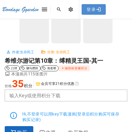
[点击联系客服]
网站永久防走失地址
「sykb.cc」
，使用遇到
网站教程
Bondage Ggarden
登录
首页
/
生存民工
/
希维尔游记第10章：缚精灵王国-其一
问题请联系客服。
NaN / 3
作者:生存民工
分类: 生存民工
希维尔游记第10章：缚精灵王国-其一
口球
驷马攒蹄
海老缚
编辑标签赚积分
本漫画共115张图片
35
会员可享21积分优惠
积分
价格
输入Key或使用积分下载
Hi,不登录可以用key下载漫画(登录后积分购买可保存
购买记录)