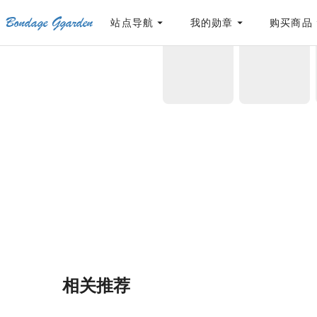
Bondage Ggarden
[点击联系客服]
网站永久防走失地址
「sykb.cc」
，使用遇到问题请联系客服
站点导航
我的勋章
购买商品
首页
/
生存民工
/
希维尔游记第5篇：往事篇-
相关推荐