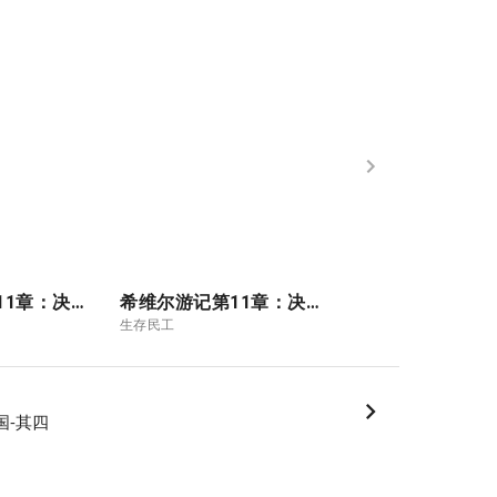
希维尔游记第11章：决战-其三（大结局）2
希维尔游记第11章：决战-其二
生存民工
生存民工
国-其四