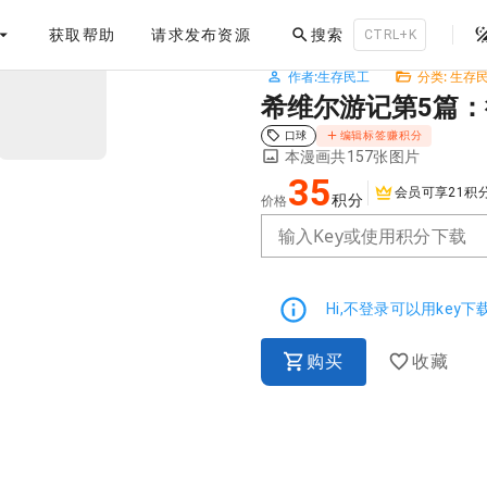
。
获取帮助
请求发布资源
搜索
第1节
CTRL+K
作者:生存民工
分类: 生存
NaN / 3
希维尔游记第5篇：
口球
编辑标签赚积分
本漫画共157张图片
35
会员可享21积
积分
价格
输入Key或使用积分下载
Hi,不登录可以用key
购买
收藏