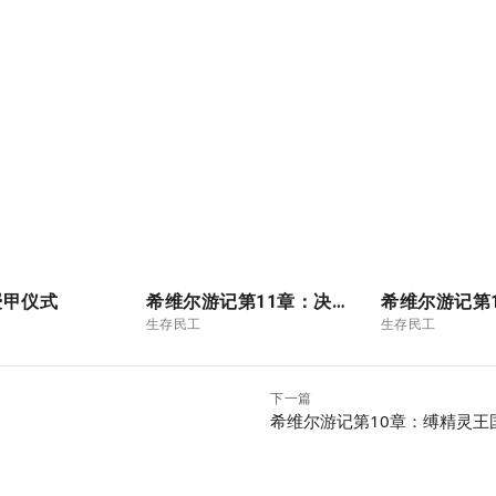
授甲仪式
希维尔游记第11章：决战-其三（大结局）
生存民工
生存民工
下一篇
希维尔游记第10章：缚精灵王