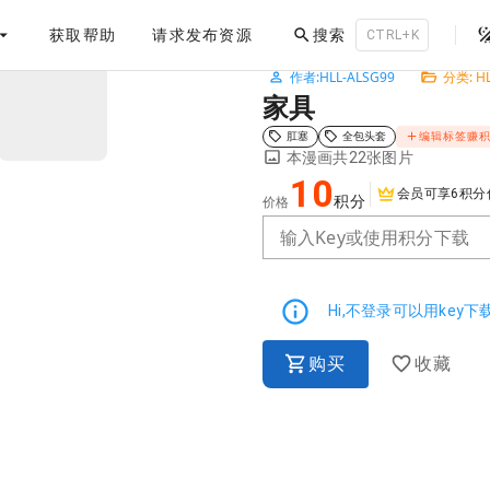
。
获取帮助
请求发布资源
搜索
CTRL+K
作者:HLL-ALSG99
分类: HL
NaN / 3
家具
肛塞
全包头套
编辑标签赚
本漫画共22张图片
10
会员可享6积分
积分
价格
输入Key或使用积分下载
Hi,不登录可以用key
购买
收藏