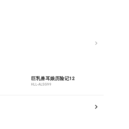
巨乳兽耳娘历险记12
自缚02
HLL-ALSG99
HLL-ALSG99