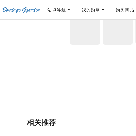
Bondage Ggarden
[点击联系客服]
网站永久防走失地址
「sykb.cc」
，使用遇到问题请联系客服
站点导航
我的勋章
购买商品
首页
/
HLL-ALSG99
/
家具
相关推荐