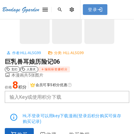
[点击联系客服]
网站永久防走失地址
「sykb.cc」
，使用遇到
网站教程
Bondage Ggarden
登录
首页
/
HLL-ALSG99
/
巨乳兽耳娘历险记06
问题请联系客服。
NaN / 3
作者:HLL-ALSG99
分类: HLL-ALSG99
巨乳兽耳娘历险记06
玄幻
人形犬
编辑标签赚积分
本漫画共5张图片
8
会员可享5积分优惠
积分
价格
输入Key或使用积分下载
Hi,不登录可以用key下载漫画(登录后积分购买可保存
购买记录)