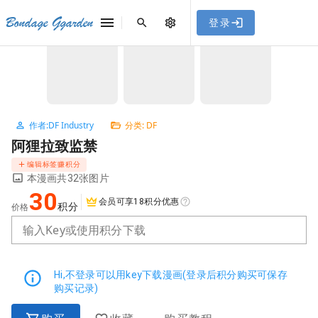
[点击联系客服]
网站永久防走失地址
「sykb.cc」
，使用遇到
网站教程
Bondage Ggarden
登录
首页
/
DF
/
阿狸拉致监禁
问题请联系客服。
NaN / 3
作者:DF Industry
分类: DF
阿狸拉致监禁
编辑标签赚积分
本漫画共32张图片
30
会员可享18积分优惠
积分
价格
输入Key或使用积分下载
Hi,不登录可以用key下载漫画(登录后积分购买可保存
购买记录)