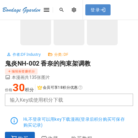
[点击联系客服]
网站永久防走失地址
「sykb.cc」
，使用遇到
网站教程
Bondage Ggarden
登录
首页
/
DF
/
鬼炎NH-002 香奈的拘束架调教
问题请联系客服。
NaN / 3
作者:DF Industry
分类: DF
鬼炎NH-002 香奈的拘束架调教
编辑标签赚积分
本漫画共135张图片
30
会员可享18积分优惠
积分
价格
输入Key或使用积分下载
Hi,不登录可以用key下载漫画(登录后积分购买可保存
购买记录)