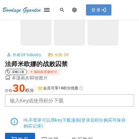
[点击联系客服]
网站永久防走失地址
「sykb.cc」
，使用遇到
网站教程
Bondage Ggarden
登录
首页
/
DF
/
法师米欧娜的战败囚禁
问题请联系客服。
NaN / 3
作者:DF Industry
分类: DF
法师米欧娜的战败囚禁
深喉口塞
编辑标签赚积分
本漫画共80张图片
30
会员可享18积分优惠
积分
价格
输入Key或使用积分下载
Hi,不登录可以用key下载漫画(登录后积分购买可保存
购买记录)