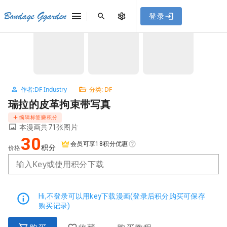
[点击联系客服]
网站永久防走失地址
「sykb.cc」
，使用遇到
网站教程
Bondage Ggarden
登录
首页
/
DF
/
瑞拉的皮革拘束带写真
问题请联系客服。
NaN / 3
作者:DF Industry
分类: DF
瑞拉的皮革拘束带写真
编辑标签赚积分
本漫画共71张图片
30
会员可享18积分优惠
积分
价格
输入Key或使用积分下载
Hi,不登录可以用key下载漫画(登录后积分购买可保存
购买记录)