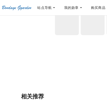
Bondage Ggarden
[点击联系客服]
网站永久防走失地址
「sykb.cc」
，使用遇到问题请联系客服
站点导航
我的勋章
购买商品
首页
/
DF
/
鬼炎工业004林的拘束架与拘束椅
相关推荐