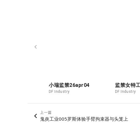
小瑞监禁26apr04
监禁女特
DF Industry
DF Industry
上一篇
鬼炎工业005罗斯体验手臂拘束器与头笼上