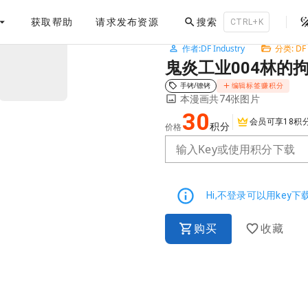
。
获取帮助
请求发布资源
搜索
体验上
CTRL+K
作者:DF Industry
分类: DF
NaN / 3
鬼炎工业004林的
手铐/镣铐
编辑标签赚积分
本漫画共74张图片
30
会员可享18积
积分
价格
输入Key或使用积分下载
Hi,不登录可以用key
购买
收藏