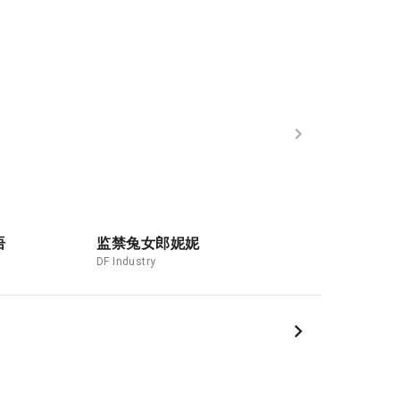
语
监禁兔女郎妮妮
《努力的丝袜推
DF Industry
DF Industry