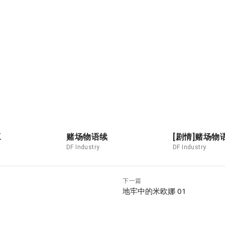
工
赌场物语续
[剧情]赌场物
DF Industry
DF Industry
下一篇
地牢中的米欧娜 01