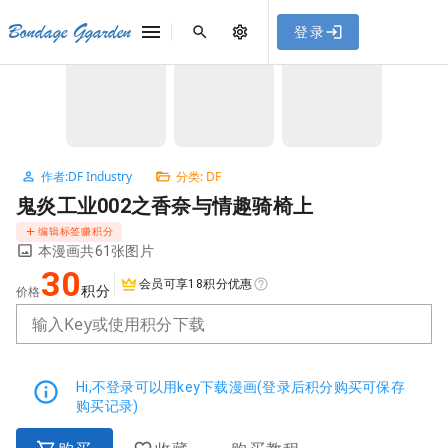
[点击联系客服]
网站永久防走失地址
「sykb.cc」
，使用遇到
网站教程
Bondage Ggarden
登录
首页
/
DF
/
鬼炎工业002之香奈与情趣骑椅上
问题请联系客服。
NaN / 3
作者:DF Industry
分类: DF
鬼炎工业002之香奈与情趣骑椅上
编辑标签赚积分
本漫画共61张图片
30
会员可享18积分优惠
积分
价格
输入Key或使用积分下载
Hi,不登录可以用key下载漫画(登录后积分购买可保存
购买记录)