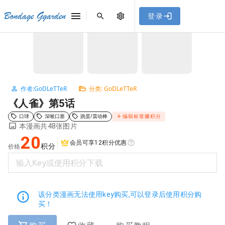
[点击联系客服]
网站永久防走失地址
「sykb.cc」
，使用遇到
网站教程
Bondage Ggarden
登录
首页
/
GoDLeTTeR
/
《人雀》第5话
问题请联系客服。
NaN / 3
作者:GoDLeTTeR
分类: GoDLeTTeR
《人雀》第5话
口球
深喉口塞
跳蛋/震动棒
编辑标签赚积分
本漫画共48张图片
20
会员可享12积分优惠
积分
价格
输入Key或使用积分下载
该分类漫画无法使用key购买,可以登录后使用积分购
买！