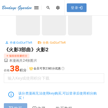
[点击联系客服]
网站永久防走失地址
「sykb.cc」
，使用遇到
网站教程
Bondage Ggarden
登录
首页
/
GoDLeTTeR
/
《火影3部曲》火影2
问题请联系客服。
NaN / 3
作者:GoDLeTTeR
分类: GoDLeTTeR
《火影3部曲》火影2
编辑标签赚积分
本漫画共24张图片
38
会员可享23积分优惠
积分
价格
输入Key或使用积分下载
该分类漫画无法使用key购买,可以登录后使用积分购
买！