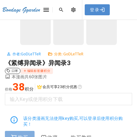
[点击联系客服]
网站永久防走失地址
「sykb.cc」
，使用遇到
网站教程
Bondage Ggarden
登录
首页
/
GoDLeTTeR
/
《紧缚异闻录》异闻录3
问题请联系客服。
NaN / 3
作者:GoDLeTTeR
分类: GoDLeTTeR
《紧缚异闻录》异闻录3
口球
编辑标签赚积分
本漫画共60张图片
38
会员可享23积分优惠
积分
价格
输入Key或使用积分下载
该分类漫画无法使用key购买,可以登录后使用积分购
买！