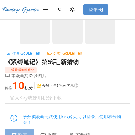
[点击联系客服]
网站永久防走失地址
「sykb.cc」
，使用遇到
网站教程
Bondage Ggarden
登录
首页
/
GoDLeTTeR
/
《紧缚笔记》第5话_新猎物
问题请联系客服。
NaN / 3
作者:GoDLeTTeR
分类: GoDLeTTeR
《紧缚笔记》第5话_新猎物
编辑标签赚积分
本漫画共32张图片
10
会员可享6积分优惠
积分
价格
输入Key或使用积分下载
该分类漫画无法使用key购买,可以登录后使用积分购
买！