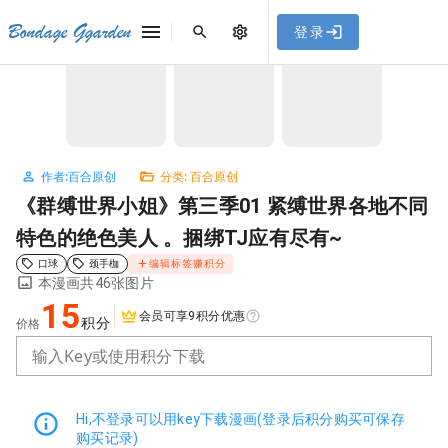
[点击联系客服]
网站永久防走失地址
「sykb.cc」
，使用遇到
网站教程
Bondage Ggarden
登录
首页
/
百合原创
/
《群缚世界小姐》第三季01 紧缚世界各地不同特色的绝色美人 。捆绑TJ应有尽有~
问题请联系客服。
NaN / 3
作者:百合原创
分类: 百合原创
《群缚世界小姐》第三季01 紧缚世界各地不同
特色的绝色美人 。捆绑TJ应有尽有~
口球
颈手枷
编辑标签赚积分
本漫画共46张图片
15
会员可享9积分优惠
积分
价格
输入Key或使用积分下载
Hi,不登录可以用key下载漫画(登录后积分购买可保存
购买记录)