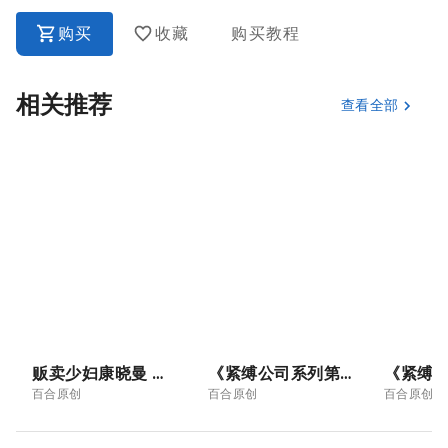
购买
收藏
购买教程
相关推荐
查看全部
贩卖少妇康晓曼 《8》
《紧缚公司系列第三章：全家绑架套餐04》，武术家果然厉害，不过紧缚公司也不是吃素的！
百合原创
百合原创
百合原创