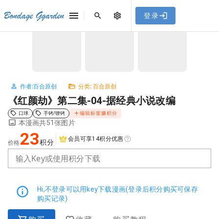
[点击联系客服]
网站永久防走失地址
「sykb.cc」
，使用遇到
网站教程
Bondage Ggarden
登录
首页
/
百合原创
/
《红颜劫》第二集-04-据经典小说改编
问题请联系客服。
NaN / 3
作者:百合原创
分类: 百合原创
《红颜劫》第二集-04-据经典小说改编
口球
手铐/镣铐
编辑标签赚积分
本漫画共51张图片
23
会员可享14积分优惠
积分
价格
输入Key或使用积分下载
Hi,不登录可以用key下载漫画(登录后积分购买可保存
购买记录)