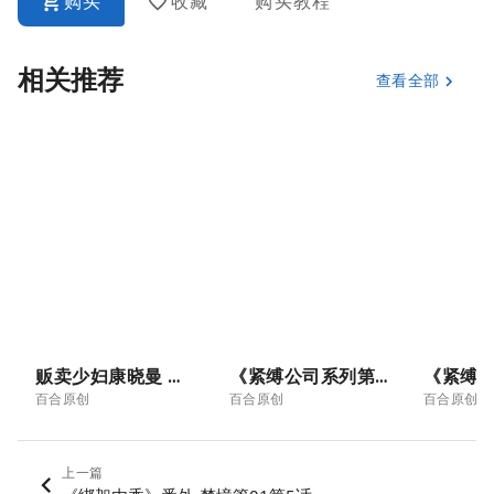
购买
收藏
购买教程
相关推荐
查看全部
贩卖少妇康晓曼 《8》
《紧缚公司系列第三章：全家绑架套餐04》，武术家果然厉害，不过紧缚公司也不是吃素的！
百合原创
百合原创
百合原创
上一篇