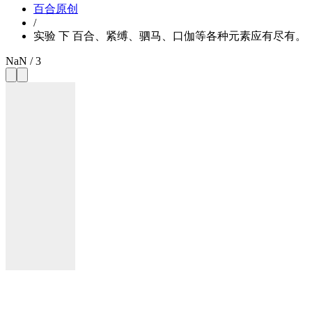
百合原创
/
实验 下 百合、紧缚、驷马、口伽等各种元素应有尽有。
NaN / 3