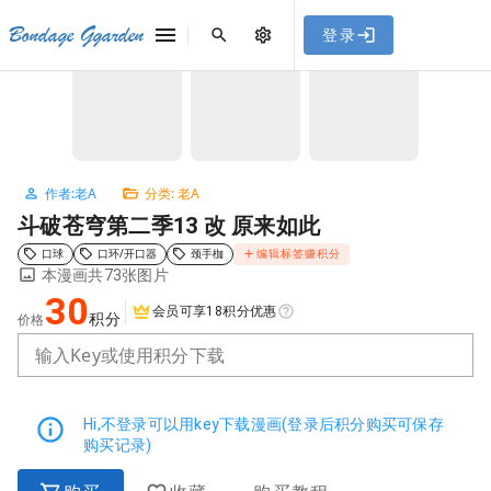
[点击联系客服]
网站永久防走失地址
「sykb.cc」
，使用遇到
网站教程
Bondage Ggarden
登录
首页
/
老A
/
斗破苍穹第二季13 改 原来如此
问题请联系客服。
NaN / 3
作者:老A
分类: 老A
斗破苍穹第二季13 改 原来如此
口球
口环/开口器
颈手枷
编辑标签赚积分
本漫画共73张图片
30
会员可享18积分优惠
积分
价格
输入Key或使用积分下载
Hi,不登录可以用key下载漫画(登录后积分购买可保存
购买记录)