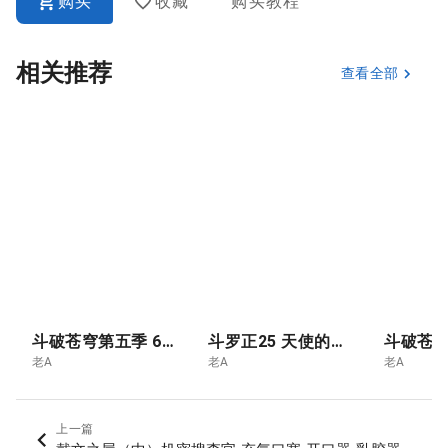
购买
收藏
购买教程
相关推荐
查看全部
斗破苍穹第五季 6.青莲独尊 云韵的终极突破- 斗尊
斗罗正25 天使的暗面
老A
老A
老A
上一篇