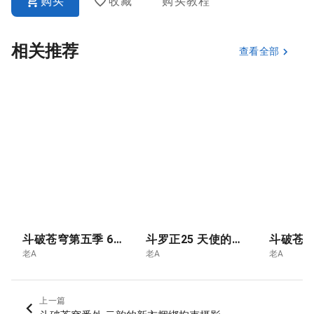
购买
收藏
购买教程
相关推荐
查看全部
斗破苍穹第五季 6.青莲独尊 云韵的终极突破- 斗尊
斗罗正25 天使的暗面
老A
老A
老A
上一篇