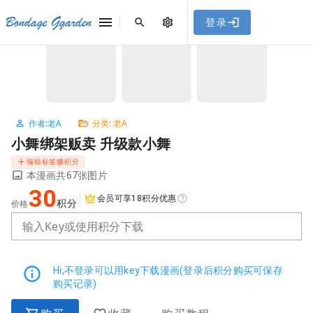
[点击联系客服]
网站永久防走失地址
「sykb.cc」
，使用遇到
网站教程
Bondage Ggarden
登录
首页
/
老A
/
小舞绑架贩卖 升级款小舞
问题请联系客服。
NaN / 3
作者:老A
分类: 老A
小舞绑架贩卖 升级款小舞
编辑标签赚积分
本漫画共67张图片
30
会员可享18积分优惠
积分
价格
输入Key或使用积分下载
Hi,不登录可以用key下载漫画(登录后积分购买可保存
购买记录)