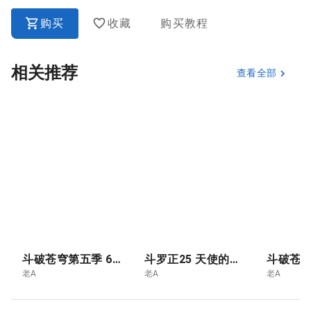
购买
收藏
购买教程
相关推荐
查看全部
斗破苍穹第五季 6.青莲独尊 云韵的终极突破- 斗尊
斗罗正25 天使的暗面
老A
老A
老A