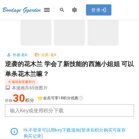
[点击联系客服]
网站永久防走失地址
「sykb.cc」
，使用遇到
网站教程
Bondage Ggarden
登录
首页
/
老A
/
逆袭的花木兰 学会了新技能的西施小姐姐 可以单杀花木兰嘛？
问题请联系客服。
NaN / 3
作者:老A
分类: 老A
逆袭的花木兰 学会了新技能的西施小姐姐 可以
单杀花木兰嘛？
编辑标签赚积分
本漫画共65张图片
30
会员可享18积分优惠
积分
价格
输入Key或使用积分下载
Hi,不登录可以用key下载漫画(登录后积分购买可保存
购买记录)