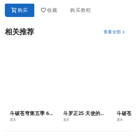
购买
收藏
购买教程
相关推荐
查看全部
斗破苍穹第五季 6.青莲独尊 云韵的终极突破- 斗尊
斗罗正25 天使的暗面
老A
老A
老A