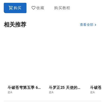
购买
收藏
购买教程
相关推荐
查看全部
斗破苍穹第五季 6.青莲独尊 云韵的终极突破- 斗尊
斗罗正25 天使的暗面
老A
老A
老A