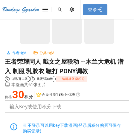
[点击联系客服]
网站永久防走失地址
「sykb.cc」
，使用遇到
网站教程
Bondage Ggarden
登录
首页
/
老A
/
王者荣耀同人 戴文之屋联动 --木兰大危机 潜入 制服 乳胶衣 鞭打 PONY调教
问题请联系客服。
NaN / 3
作者:老A
分类: 老A
王者荣耀同人 戴文之屋联动 --木兰大危机 潜
入 制服 乳胶衣 鞭打 PONY调教
口环/开口器
跳蛋/震动棒
编辑标签赚积分
本漫画共61张图片
30
会员可享18积分优惠
积分
价格
输入Key或使用积分下载
Hi,不登录可以用key下载漫画(登录后积分购买可保存
购买记录)