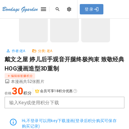
[点击联系客服]
网站永久防走失地址
「sykb.cc」
，使用遇到
网站教程
Bondage Ggarden
登录
首页
/
老A
/
戴文之屋 婷儿后手观音开腿终极拘束 致敬经典HOG漫画造型3D重制
问题请联系客服。
NaN / 3
作者:老A
分类: 老A
戴文之屋 婷儿后手观音开腿终极拘束 致敬经典
HOG漫画造型3D重制
编辑标签赚积分
本漫画共52张图片
30
会员可享18积分优惠
积分
价格
输入Key或使用积分下载
Hi,不登录可以用key下载漫画(登录后积分购买可保存
购买记录)