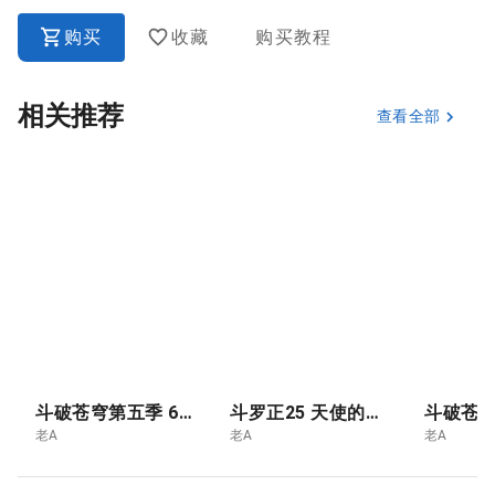
购买
收藏
购买教程
相关推荐
查看全部
斗破苍穹第五季 6.青莲独尊 云韵的终极突破- 斗尊
斗罗正25 天使的暗面
老A
老A
老A