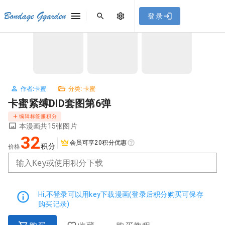
[点击联系客服]
网站永久防走失地址
「sykb.cc」
，使用遇到
网站教程
Bondage Ggarden
登录
首页
/
卡蜜
/
卡蜜紧缚DID套图第6弹
问题请联系客服。
NaN / 3
作者:卡蜜
分类: 卡蜜
卡蜜紧缚DID套图第6弹
编辑标签赚积分
本漫画共15张图片
32
会员可享20积分优惠
积分
价格
输入Key或使用积分下载
Hi,不登录可以用key下载漫画(登录后积分购买可保存
购买记录)