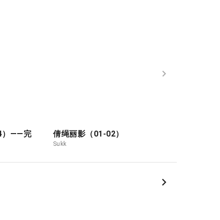
4）——完
倩绳丽影（01-02）
多管闲事 7-8——
Sukk
Sukk