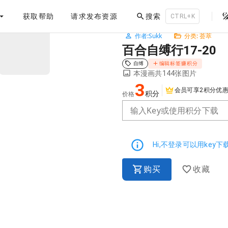
。
获取帮助
请求发布资源
搜索
CTRL+K
作者:Sukk
分类: 荟萃
NaN / 3
百合自缚行17-20
自缚
编辑标签赚积分
本漫画共144张图片
3
会员可享2积分优
积分
价格
输入Key或使用积分下载
Hi,不登录可以用key
购买
收藏