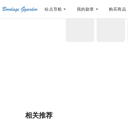
Bondage Ggarden
[点击联系客服]
网站永久防走失地址
「sykb.cc」
，使用遇到问题请联系客服
站点导航
我的勋章
购买商品
首页
/
荟萃
/
百合自缚行17-20
相关推荐