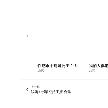
性感杀手荆棘公主 1-3合集
我的人偶老师
ab钙
ab钙
上一篇
贩卖3 绑架空姐王媛 合集