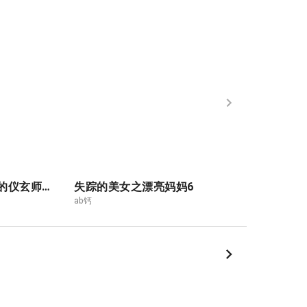
被哥布林俘获的仪玄师傅2
失踪的美女之漂亮妈妈6
ab钙
ab钙