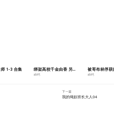
 1-3 合集
绑架高校千金由香 另序 1
ab钙
ab钙
下一篇
我的绳奴班长大人04