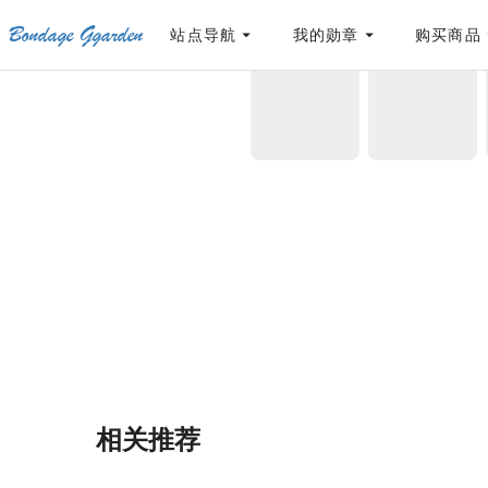
Bondage Ggarden
[点击联系客服]
网站永久防走失地址
「sykb.cc」
，使用遇到问题请联系客服
站点导航
我的勋章
购买商品
首页
/
ab钙
/
贩卖5 拍卖篇1
相关推荐