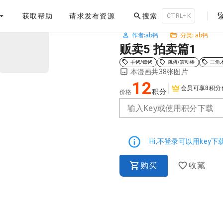
。
获取帮助
请求发布资源
搜索
CTRL+K
作者:ab钙
分类: ab钙
NaN / 3
贩卖5 拍卖篇1
手铐/镣铐
跳蛋/震动棒
三角
本漫画共38张图片
12
会员可享8积分
积分
价格
输入Key或使用积分下载
Hi,不登录可以用key
购买
收藏