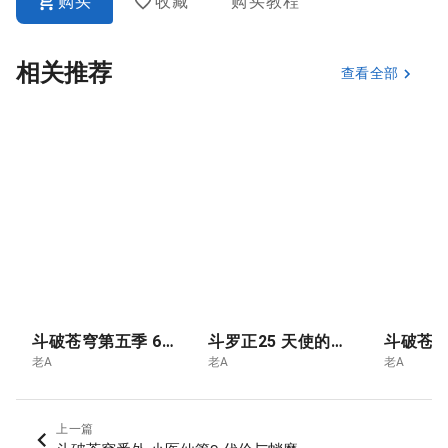
购买
收藏
购买教程
相关推荐
查看全部
斗破苍穹第五季 6.青莲独尊 云韵的终极突破- 斗尊
斗罗正25 天使的暗面
老A
老A
老A
上一篇