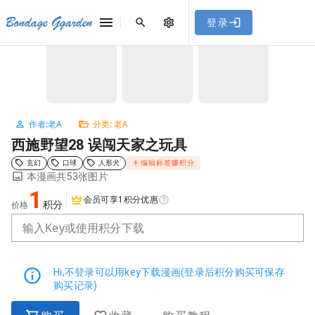
[点击联系客服]
网站永久防走失地址
「sykb.cc」
，使用遇到
网站教程
Bondage Ggarden
登录
首页
/
老A
/
西施野望28 误闯天家之玩具
问题请联系客服。
NaN / 3
作者:老A
分类: 老A
西施野望28 误闯天家之玩具
玄幻
口球
人形犬
编辑标签赚积分
本漫画共53张图片
1
会员可享1积分优惠
积分
价格
输入Key或使用积分下载
Hi,不登录可以用key下载漫画(登录后积分购买可保存
购买记录)