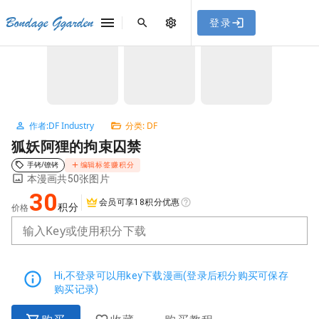
[点击联系客服]
网站永久防走失地址
「sykb.cc」
，使用遇到
网站教程
Bondage Ggarden
登录
首页
/
DF
/
狐妖阿狸的拘束囚禁
问题请联系客服。
NaN / 3
作者:DF Industry
分类: DF
狐妖阿狸的拘束囚禁
手铐/镣铐
编辑标签赚积分
本漫画共50张图片
30
会员可享18积分优惠
积分
价格
输入Key或使用积分下载
Hi,不登录可以用key下载漫画(登录后积分购买可保存
购买记录)