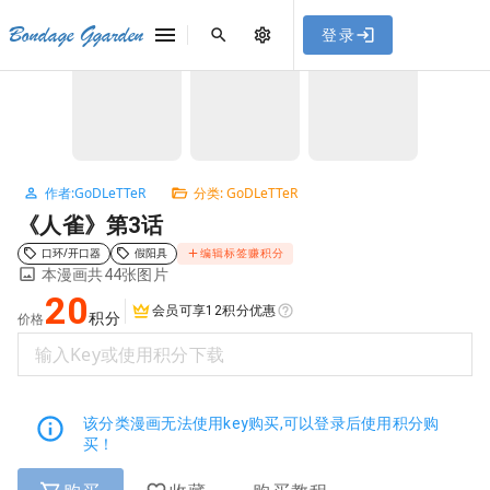
[点击联系客服]
网站永久防走失地址
「sykb.cc」
，使用遇到
网站教程
Bondage Ggarden
登录
首页
/
GoDLeTTeR
/
《人雀》第3话
问题请联系客服。
NaN / 3
作者:GoDLeTTeR
分类: GoDLeTTeR
《人雀》第3话
口环/开口器
假阳具
编辑标签赚积分
本漫画共44张图片
20
会员可享12积分优惠
积分
价格
输入Key或使用积分下载
该分类漫画无法使用key购买,可以登录后使用积分购
买！