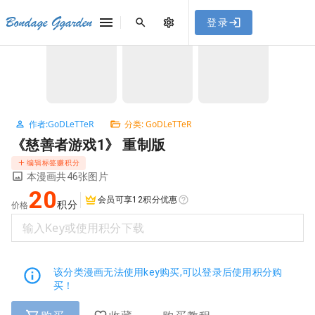
[点击联系客服]
网站永久防走失地址
「sykb.cc」
，使用遇到
网站教程
Bondage Ggarden
登录
首页
/
GoDLeTTeR
/
《慈善者游戏1》 重制版
问题请联系客服。
NaN / 3
作者:GoDLeTTeR
分类: GoDLeTTeR
《慈善者游戏1》 重制版
编辑标签赚积分
本漫画共46张图片
20
会员可享12积分优惠
积分
价格
输入Key或使用积分下载
该分类漫画无法使用key购买,可以登录后使用积分购
买！