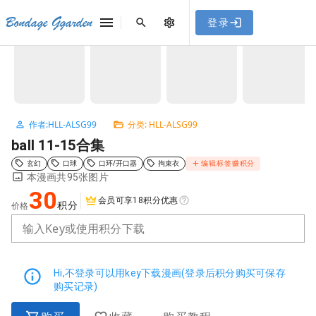
[点击联系客服]
网站永久防走失地址
「sykb.cc」
，使用遇到
网站教程
Bondage Ggarden
登录
首页
/
HLL-ALSG99
/
ball 11-15合集
问题请联系客服。
NaN / 7
作者:HLL-ALSG99
分类: HLL-ALSG99
ball 11-15合集
玄幻
口球
口环/开口器
拘束衣
编辑标签赚积分
本漫画共95张图片
30
会员可享18积分优惠
积分
价格
输入Key或使用积分下载
Hi,不登录可以用key下载漫画(登录后积分购买可保存
购买记录)